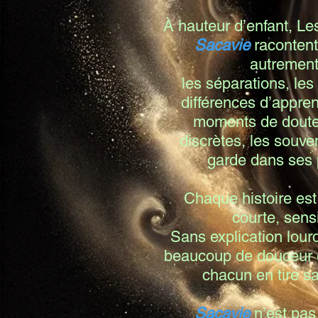
À hauteur d’enfant, Le
Sacavie
racontent
autrement
les séparations, les 
différences d’appren
moments de doute,
discrètes, les souve
garde dans ses
Chaque histoire es
courte, sens
Sans explication lour
beaucoup de douceur e
chacun en tire s
Sacavie
n’est pas