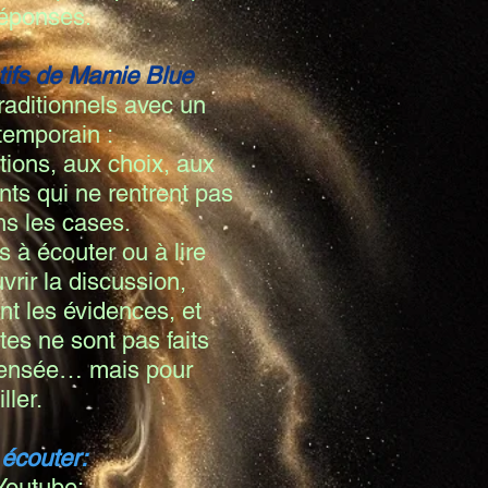
réponses.
tifs de Mamie Blue
 traditionnels avec un
temporain :
tions, aux choix, aux
nts qui ne rentrent pas
ans les cases.
s à écouter ou à lire
rir la discussion,
t les évidences, et
tes ne sont pas faits
pensée… mais pour
iller.
 écouter:
Youtube: