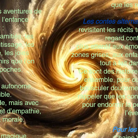
que les 
s aventures de
 l’enfance
Les contes alterna
 :
revisitent les récits
amitiés, les
regard con
tissage, les
plus attentif aux émo
 les joies
zones grises, aux enfa
nirs que l’on
tout à fait d
 poches.
Ce sont des histoire
ensemble, pour ouv
t autonome,
bousculer doucemen
ible.
rappeler que les con
de, mais avec
pour endormir la 
t d’empathie,
l’éve
a morale.
Pour les
 magique.
Chaine 