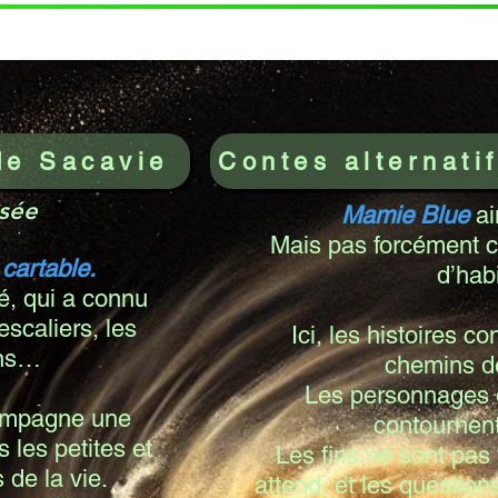
de Sacavie
Contes alternati
sée
Mamie Blue
ai
Mais pas forcément 
n
cartable.
d’hab
é, qui a connu
 escaliers, les
Ici, les histoires 
ons…
chemins de
Les personnages d
compagne une
contournent
 les petites et
Les fins ne sont pas 
 de la vie.
attend, et les question