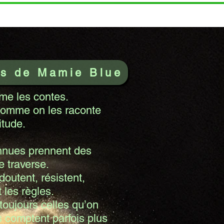
fs de Mamie Blue
me les contes.
comme on les raconte
itude.
connues prennent des
 traverse.
outent, résistent,
 les règles.
toujours celles qu’on
s comptent parfois plus