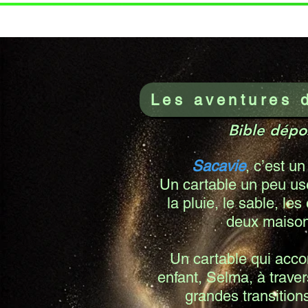
Les aventures 
​
Bible dépo
Sacavie
, c’est u
Un cartable un peu us
la pluie, le sable, les
deux mais
Un cartable qui ac
enfant, Selma, à travers
grandes transitions