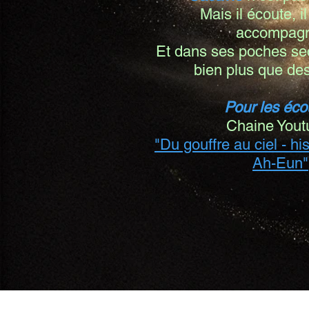
Mais il écoute, il
accompagn
Et dans ses poches sec
bien plus que des
Pour les éco
Chaine Yout
"Du gouffre au ciel - h
Ah-Eun"