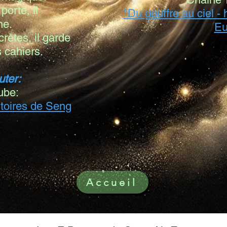
 porte, il
"Du gouffre au ciel -
e.
Eu
rètes, il garde
 cahiers.
uter:
ube:
istoires de Seng
Accueil