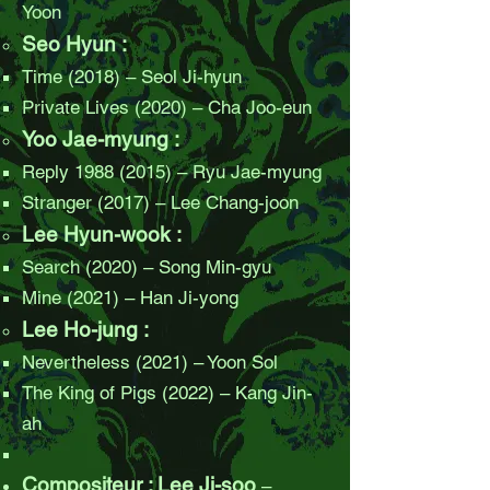
Yoon
Seo Hyun :
Time (2018) – Seol Ji-hyun
Private Lives (2020) – Cha Joo-eun
Yoo Jae-myung :
Reply
1988 (2015)
– Ryu Jae-myung
Stranger (2017) – Lee Chang-joon
Lee Hyun-wook :
Search (2020) – Song Min-gyu
Mine (2021) – Han Ji-yong
Lee Ho-jung :
Nevertheless (2021) – Yoon Sol
The King of Pigs (2022) – Kang Jin-
ah
Compositeur : Lee Ji-soo
–