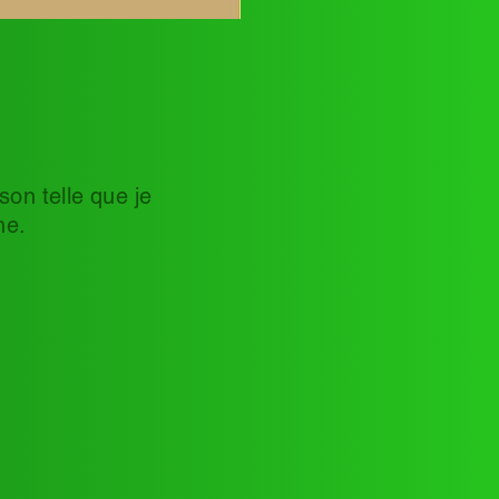
son telle que je
ne.