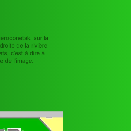
ierodonetsk, sur la
 droite de la rivière
ts, c'est à dire à
te de l'image.