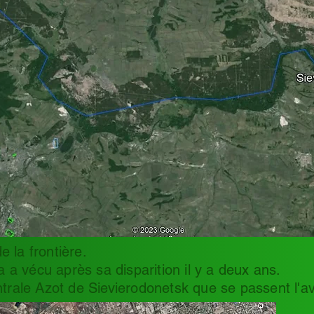
e la frontière.
 a vécu après sa disparition il y a deux ans.
centrale Azot de Sievierodonetsk que se passent l'