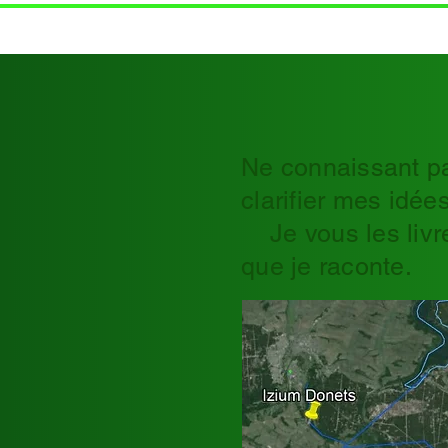
Ne connaissant pas
clarifier mes idée
Je vous les livre
que je raconte.