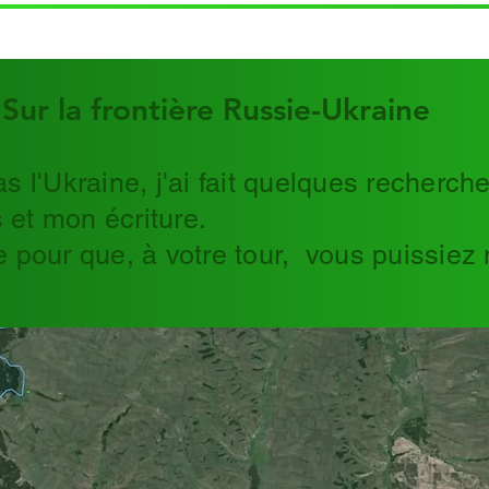
Sur la frontière Russie-Ukraine
 l'Ukraine, j'ai fait quelques recherch
s et mon écriture.
 pour que, à votre tour, vous puissiez 