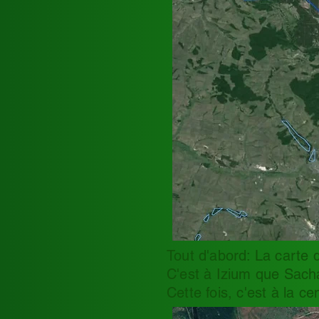
Tout d'abord: La carte d
C'est à Izium que Sacha
Cette fois, c'est à la 