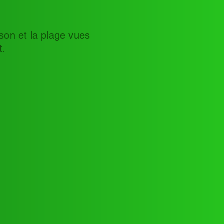
son et la plage vues
t.