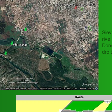
Siev
rive
Done
droi