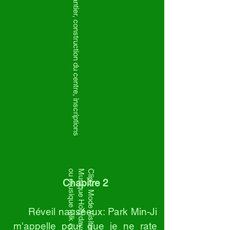
ou musique folk coréenne?
Musique Hollydays (Scorpions)?
Clip : Mode Visites touristiques
Chapitre 2
Réveil nauséeux: Park Min-Ji
m'appelle pour que je ne rate