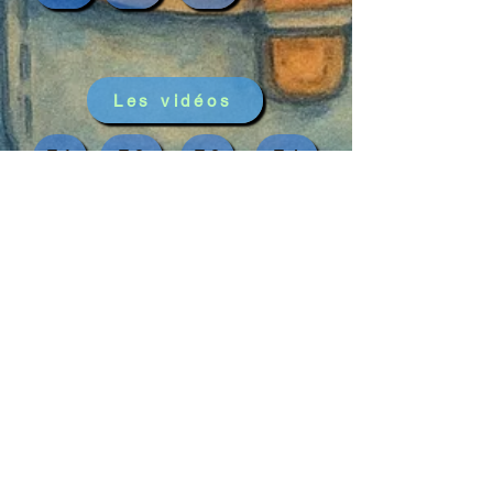
Les vidéos
E.1
E.2
E.3
E.4
E.5
E.6
E.7
Les podcasts
E.1
E.2
E.3
E.4
E.5