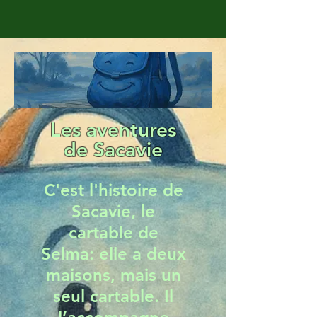
Les aventures
de Sacavie
C'est l'histoire de
Sacavie, le
cartable de
Selma: elle a deux
maisons, mais un
seul cartable. Il