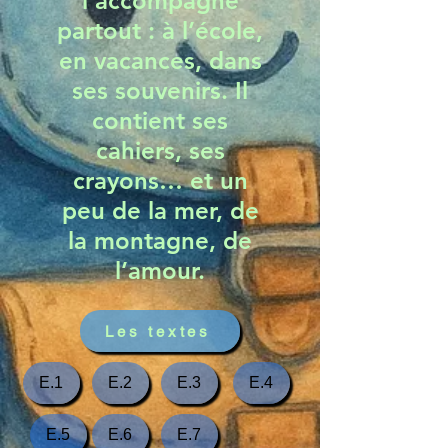
l’accompagne
partout : à l’école,
en vacances, dans
ses souvenirs. Il
contient ses
cahiers, ses
crayons… et un
peu de la mer, de
la montagne, de
l’amour.
Les textes
E.1
E.2
E.3
E.4
E.5
E.6
E.7